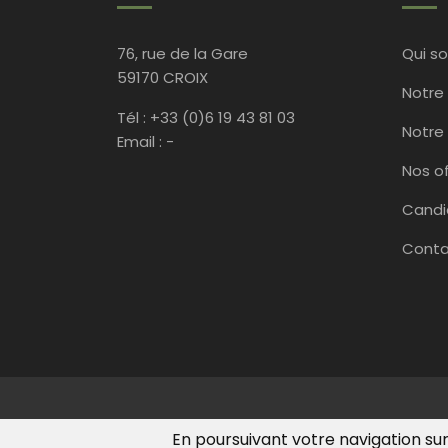
76, rue de la Gare
Qui s
59170 CROIX
Notre
Tél : +33 (0)6 19 43 81 03
Notre
Email : -
Nos o
Candi
Conta
Site réalisé par
Karbone 14
En poursuivant votre navigation sur